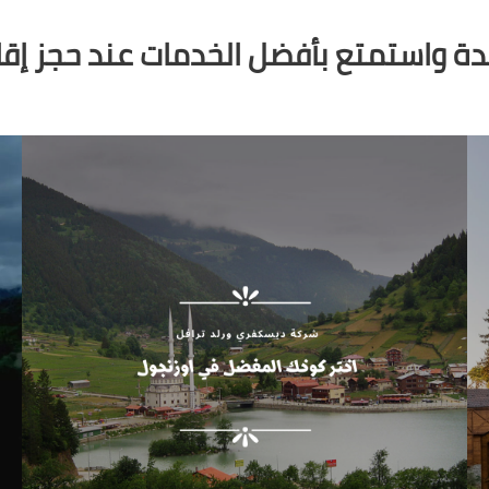
دة واستمتع بأفضل الخدمات عند حجز إق