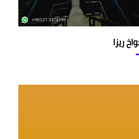
واخ ريزا