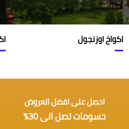
اكواخ اوزنجول
اك
احصل على افضل العروض
حسومات تصل الى 30%