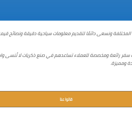
المختلفة ونسعى دائمًا لتقديم معلومات سياحية دقيقة ونصائح قيمة
رب سفر رائعة ومخصصة للعملاء تساعدهم في صنع ذكريات لا تُنسى وا
دة ومميزة.
قالوا عنا