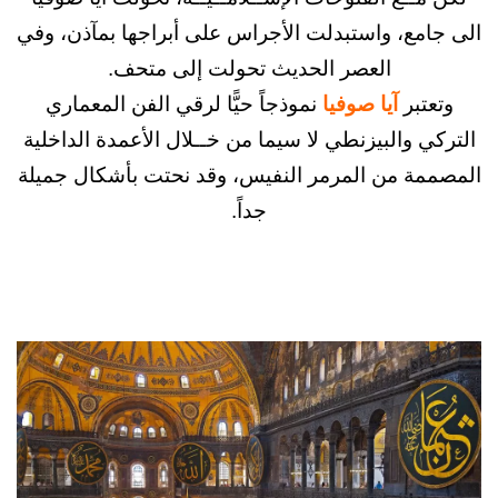
ع، واستبدلت الأجراس على أبراجها بمآذن، وفي
العصر الحديث تحولت إلى متحف.
بر
آيا صوفيا
نموذجاً حيًّا لرقي الفن المعماري
 والبيزنطي لا سيما من خــلال الأعمدة الداخلية
ة من المرمر النفيس، وقد نحتت بأشكال جميلة
جداً.