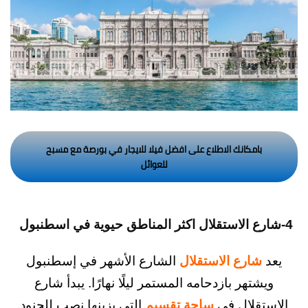
بامكانك الاطلاع على افضل فيلا للايجار في بورصة مع مسبح
للعوائل
شارع الاستقلال
الشارع الأشهر في إسطنبول
تهر بازدحامه المستمر ليلًا نهارًا. يبدأ شارع
قلال في
ساحة تقسيم
التي يزينها نصب للجنود