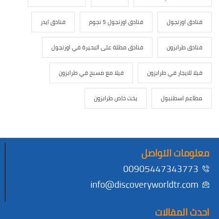
اوزنجول
فنادق اوزنجول 5 نجوم
فنادق ايدر
طرابزون
فنادق مطلة على البحيرة في اوزنجول
ايجار في طرابزون
فيلا مع مسبح في طرابزون
اسطنبول
يخت خاص طرابزون
ت التواصل
00905447343
info@discoveryworldtr.
لمقالات