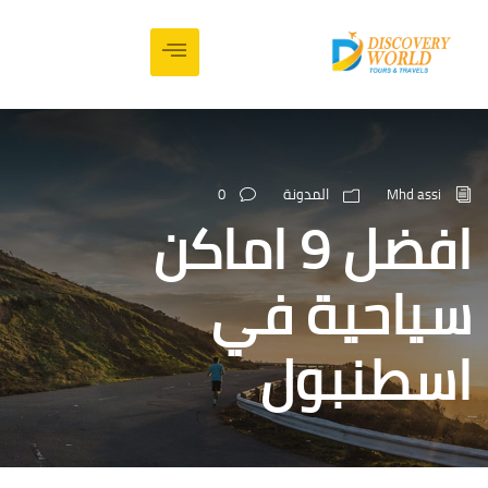
Mhd 
المدونة
0
افضل 9 اماكن
احية في
طنبول