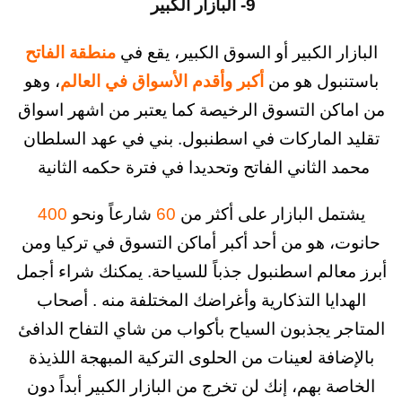
9- البازار الكبير
ر الكبير أو السوق الكبير، يقع في
منطقة الفاتح
بول هو من
أكبر وأقدم الأسواق في العالم
، وهو
كن التسوق الرخيصة كما يعتبر من اشهر اسواق
 الماركات في اسطنبول. بني في عهد السلطان
 الثاني الفاتح وتحديدا في فترة حكمه الثانية
ل البازار على أكثر من
60
شارعاً ونحو
400
 هو من أحد أكبر أماكن التسوق في تركيا ومن
عالم اسطنبول جذباً للسياحة. يمكنك شراء أجمل
ايا التذكارية وأغراضك المختلفة منه . أصحاب
ر يجذبون السياح بأكواب من شاي التفاح الدافئ
افة لعينات من الحلوى التركية المبهجة اللذيذة
ة بهم، إنك لن تخرج من البازار الكبير أبداً دون