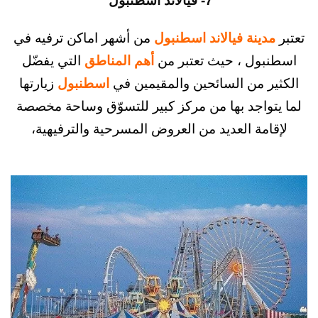
7- فيالاند اسطنبول
دينة فيالاند اسطنبول
من أشهر اماكن ترفيه في
بول ، حيث تعتبر من
أهم المناطق
التي يفضّل
ر من السائحين والمقيمين في
اسطنبول
زيارتها
واجد بها من مركز كبير للتسوّق وساحة مخصصة
امة العديد من العروض المسرحية والترفيهية،