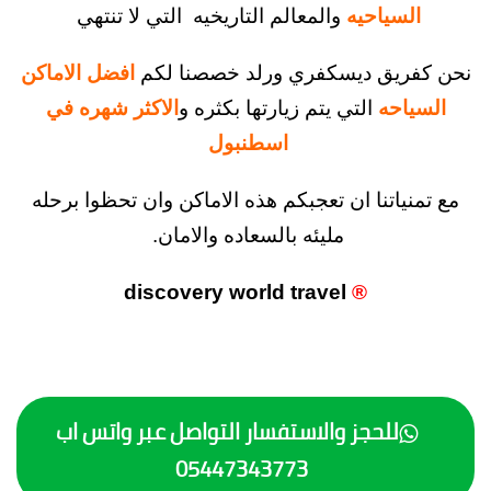
لسياحيه
والمعالم التاريخيه التي لا تنتهي
ريق ديسكفري ورلد خصصنا لكم
افضل الاماكن
ياحه
التي يتم زيارتها بكثره و
الاكثر شهره في
اسطنبول
نياتنا ان تعجبكم هذه الاماكن وان تحظو
ا
برحله
مليئه بالسعاده والامان.
discovery world travel
®
للحجز والاستفسار التواصل عبر واتس اب
05447343773