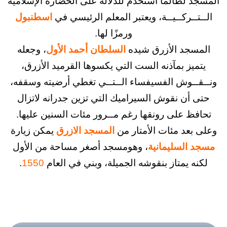
لطالما استخدم للدلالة على الحضارة الإسلامية
ــركــيــة، ويعتبر المعلم الرئيسي في
اسطنبول
ورمزًا لها.
جد الأزرق شيده
السلطان أحمد الأول
، وجعله
ز بمآذنه الست التي يكسوها القرميد الأزرق،
ـوش الفسيفساﺀ الــتــي تغطي أرضيته وسقفه،
أن نقوش السيراميك التي تزين جدرانه لاتزال
 على رونقها رغم مــرور مئات السنين عليها.
عد مئات الأمتار من
المسجد الازرق
يمكن زيارة
السليمانية
، وهومسجد أصغر مساحة من الأول
 يمتاز بنقوشه الجميلة، وبني في العام
1550
.