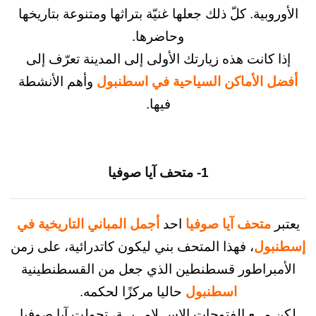
بية. كلّ ذلك جعلها غنيّة بتراثها ومتنوعة بتاريخها
وحاضرها.
كانت هذه زيارتك الأولى إلى المدينة تعرّف إلى
الأماكن السياحية في اسطنبول
وأهم الأنشطة
فيها.
1- متحف آيا صوفيا
تحف آيا صوفيا
احد
أجمل المباني التاريخية في
ول
، فهذا المتحف بني ليكون كاتدرائية، على زمن
راطور قسطنطين الذي جعل من القسطنطينية
اسطنبول
حاليا مركزًا لحكمه.
ــع الفتوحات الإســلامــيــة، تحولت آيا صوفيا