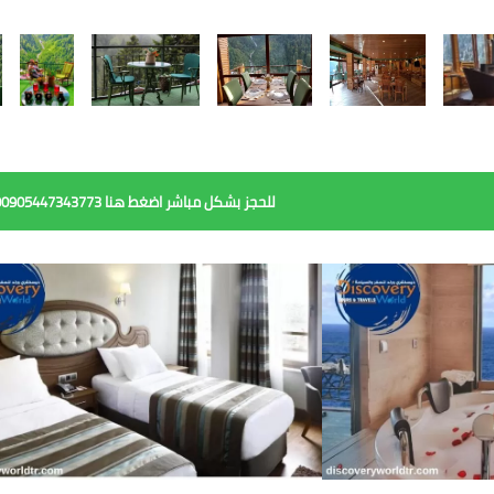
للحجز بشكل مباشر اضغط هنا 00905447343773