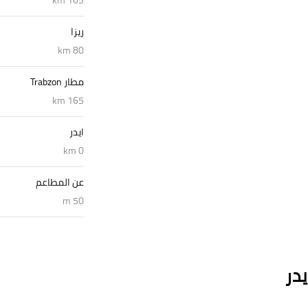
ريزا
80 km
مطار Trabzon
165 km
ايدر
0 km
عن المطاعم
50 m
در