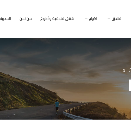
فنادق
اكواخ
شقق فندقية و أكواخ
من نحن
المدونة
0