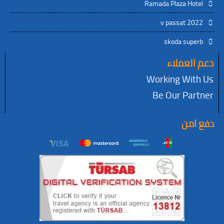
Ramada Plaza H
v passat 
skoda su
عملاء
Working W
Be Our P
ن