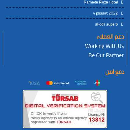
Ramada Plaza H
v passat 
skoda su
عملاء
Working W
Be Our P
ن